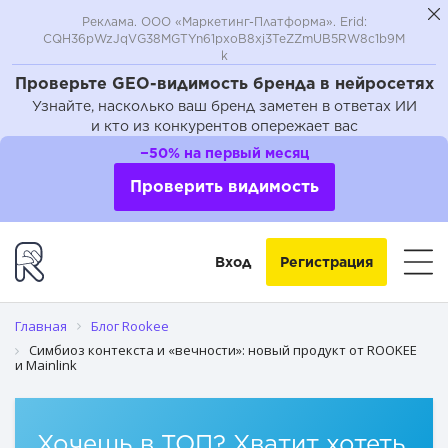
Реклама. ООО «Маркетинг-Платформа». Erid:
CQH36pWzJqVG38MGTYn61pxoB8xj3TeZZmUB5RW8c1b9M
k
Проверьте GEO-видимость бренда в нейросетях
Узнайте, насколько ваш бренд заметен в ответах ИИ
и кто из конкурентов опережает вас
−50% на первый месяц
Проверить видимость
Вход
Регистрация
Главная
Блог Rookee
Симбиоз контекста и «вечности»: новый продукт от ROOKEE
и Mainlink
Хочешь в ТОП? Хватит хотеть,