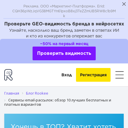
Реклама. ООО «Маркетинг-Платформа». Erid:
CQH36pWzJqVG38MGTYn61pxoB8xj3TeZZmUB5RW8c1b9M
k
Проверьте GEO-видимость бренда в нейросетях
Узнайте, насколько ваш бренд заметен в ответах ИИ
и кто из конкурентов опережает вас
Для чего нужен сервис рассылок?
−50% на первый месяц
Кто делает email-рассылку?
Проверить видимость
Какие сервисы рассылок сейчас работают?
Вход
Регистрация
Как сделать рассылку по почте Gmail?
Как сделать массовую рассылку писем на mail ru?
Главная
Блог Rookee
Сервисы email-рассылок: обзор 10 лучших бесплатных и
платных вариантов
Как избавиться от рассылок?
Хочешь в ТОП? Хватит хотеть,