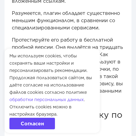
вложенным ссылкам.
Разумеется, плагин обладает существенно
меньшим функционалом, в сравнении со
специализированными сервисами.
Протестируйте его работу в бесплатной
пробной версии. Она выдаётся на тридцать
дней, так что времени вам хватит. Как
Мы используем cookies, чтобы
правило, подобные решения используют в
сохранять ваши настройки и
качестве одного из элементов цепочки, по
персонализировать рекомендации.
которой идёт рассылка. Подключив такой
Продолжая пользоваться сайтом, вы
плагин к специализированному сервису, вы
даёте согласие на использование
сможете работать с автоматизированными
файлов cookies согласно политике
маркетинговыми рассылками.
обработки персональных данных
.
Отключить cookies можно в
Как сделать рассылку по
настройках браузера.
почте Gmail?
Согласен