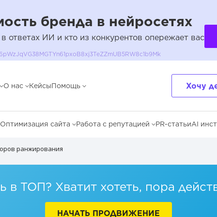
ость бренда в нейросетях
 в ответах ИИ и кто из конкурентов опережает вас
QH36pWzJqVG38MGTYn61pxoB8xj3TeZZmUB5RW8c1b9Mk
Хочу д
О нас
Кейсы
Помощь
Оптимизация сайта
Работа с репутацией
PR-статьи
AI инс
торов ранжирования
 в ТОП? Хватит хотеть, пора дейст
НАЧАТЬ ПРОДВИЖЕНИЕ