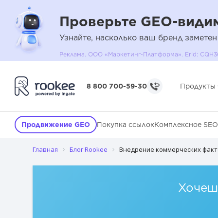
Проверьте GEO-видим
Узнайте, насколько ваш бренд заметен
Реклама. ООО «Маркетинг-Платформа». Erid: C
Предисловие
8 800 700-59-30
Продукты
Постановка исследования
Заключение
Продвижение GEO
Покупка ссылок
Комплексное SEO
Главная
Блог Rookee
Внедрение коммерческих фак
Хочешь