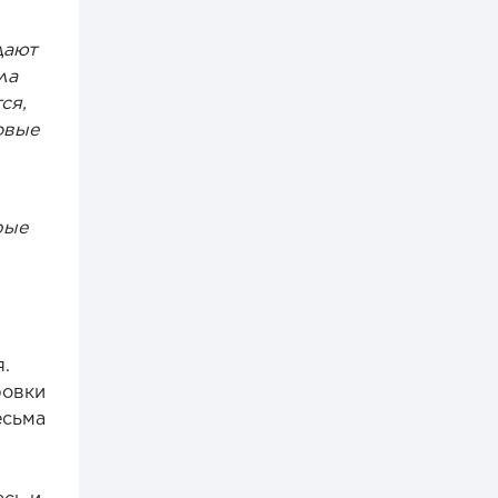
дают
ла
ся,
овые
рые
.
ровки
есьма