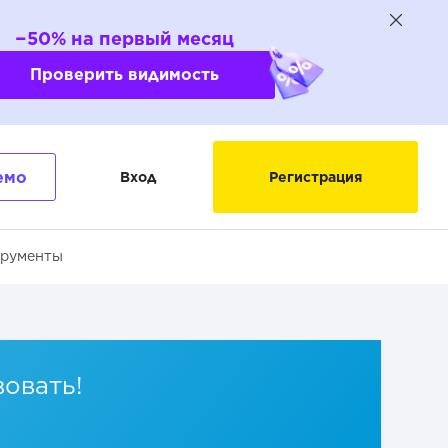
−50% на первый месяц
Проверить видимость
емо
Вход
Регистрация
трументы
вовать!