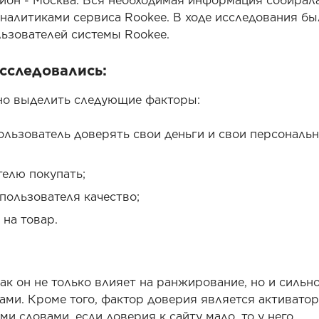
ион - Москва. Вся необходимая информация собирала
налитиками сервиса Rookee. В ходе исследования бы
льзователей системы Rookee.
сследовались:
но выделить следующие факторы:
 пользователь доверять свои деньги и свои персональ
телю покупать;
 пользователя качество;
 на товар.
ак он не только влияет на ранжирование, но и сильн
ами. Кроме того, фактор доверия является активато
и словами, если доверия к сайту мало, то у него