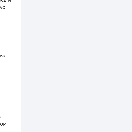
сь и
ло
ные
о
ром