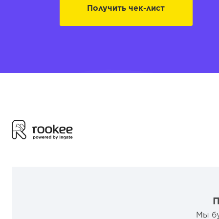
Получить чек-лист
П
Мы бу