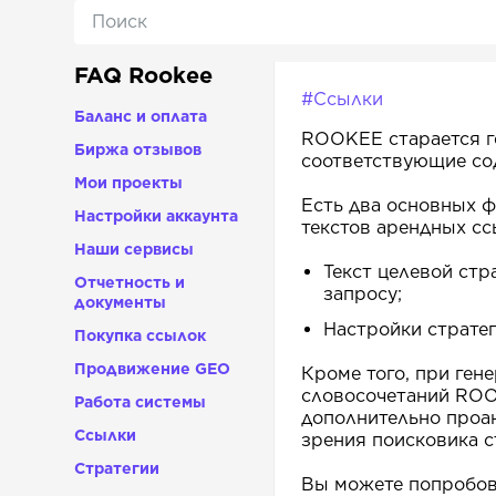
FAQ Rookee
#Ссылки
Баланс и оплата
ROOKEE старается г
Биржа отзывов
соответствующие сод
Мои проекты
Есть два основных ф
Настройки аккаунта
текстов арендных сс
Наши сервисы
Текст целевой стр
Отчетность и
запросу;
документы
Настройки страте
Покупка ссылок
Продвижение GEO
Кроме того, при ген
словосочетаний ROO
Работа системы
дополнительно проа
Ссылки
зрения поисковика с
Стратегии
Вы можете попробов