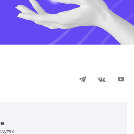
ee
слугах