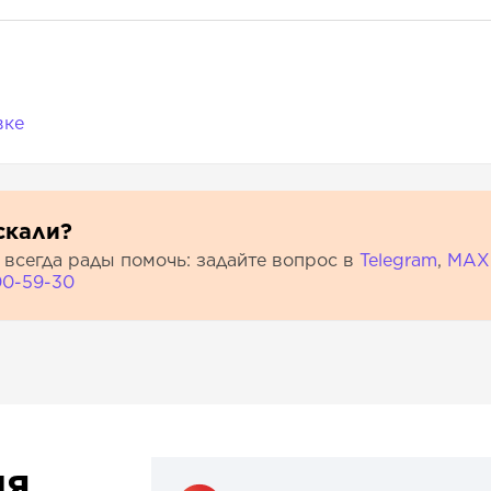
вке
скали?
всегда рады помочь: задайте вопрос в
Telegram
,
МАХ
00-59-30
ия