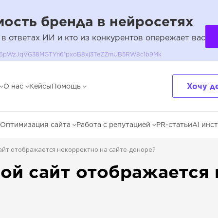
ость бренда в нейросетях
 в ответах ИИ и кто из конкурентов опережает вас
QH36pWzJqVG38MGTYn61pxoB8xj3TeZZmUB5RW8c1b9Mk
Хочу д
О нас
Кейсы
Помощь
Оптимизация сайта
Работа с репутацией
PR-статьи
AI инс
айт отображается некорректно на сайте-доноре?
мой сайт отображается