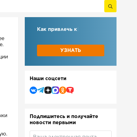
Как привлечь клиентов
из п
|
ее
е.
УЗНАТЬ
ции
Наши соцсети
чки
Подпишитесь и получайте
новости первыми
ую.