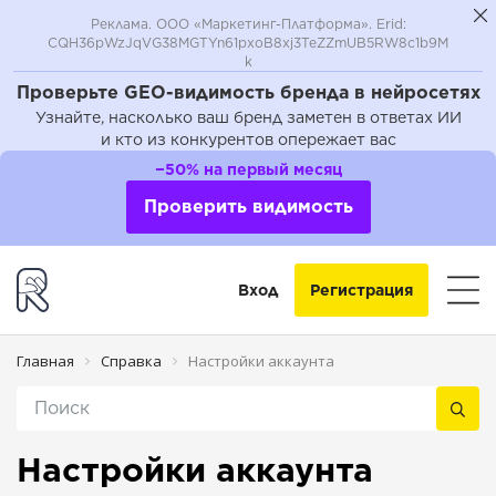
Реклама. ООО «Маркетинг-Платформа». Erid:
CQH36pWzJqVG38MGTYn61pxoB8xj3TeZZmUB5RW8c1b9M
k
Проверьте GEO-видимость бренда в нейросетях
Узнайте, насколько ваш бренд заметен в ответах ИИ
и кто из конкурентов опережает вас
−50% на первый месяц
Проверить видимость
Вход
Регистрация
Главная
Справка
Настройки аккаунта
Настройки аккаунта