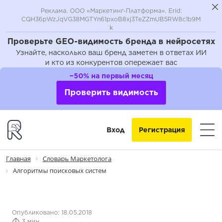
Реклама. ООО «Маркетинг-Платформа». Erid:
CQH36pWzJqVG38MGTYn61pxoB8xj3TeZZmUB5RW8c1b9M
k
Проверьте GEO-видимость бренда в нейросетях
Узнайте, насколько ваш бренд заметен в ответах ИИ
и кто из конкурентов опережает вас
−50% на первый месяц
Проверить видимость
Вход
Регистрация
Главная
Словарь Маркетолога
Алгоритмы поисковых систем
Опубликовано: 18.05.2018
3 мин.