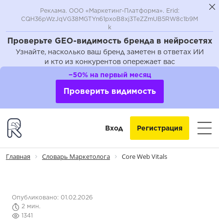
Реклама. ООО «Маркетинг-Платформа». Erid:
CQH36pWzJqVG38MGTYn61pxoB8xj3TeZZmUB5RW8c1b9M
k
Проверьте GEO-видимость бренда в нейросетях
Узнайте, насколько ваш бренд заметен в ответах ИИ
и кто из конкурентов опережает вас
−50% на первый месяц
Проверить видимость
Вход
Регистрация
Главная
Словарь Маркетолога
Core Web Vitals
Опубликовано: 01.02.2026
2 мин.
1341