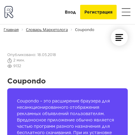
Главная
Словарь Маркетолога
Coupondo
Опубликовано: 18.05.2018
2 мин.
9132
Coupondo
Coupondo – это расширение браузера для
несанкционированного отображения
рекламных объявлений пользователям.
Вредоносное приложение обычно является
частью программ разного назначения для
бесплатного скачивания. При их установке по
умолчанию предлагается ряд дополнительных
модулей, в число которых входит и Coupondo.
Отклонив предложение, можно избежать
проблем, в противном случае придется искать