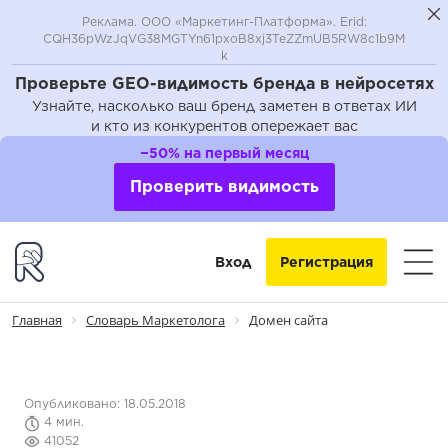
Реклама. ООО «Маркетинг-Платформа». Erid:
CQH36pWzJqVG38MGTYn61pxoB8xj3TeZZmUB5RW8c1b9M
k
Проверьте GEO-видимость бренда в нейросетях
Узнайте, насколько ваш бренд заметен в ответах ИИ
и кто из конкурентов опережает вас
−50% на первый месяц
Проверить видимость
Вход
Регистрация
Главная
Словарь Маркетолога
Домен сайта
Опубликовано: 18.05.2018
4 мин.
41052