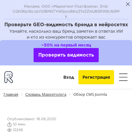
Реклама. ООО «Маркетинг-Платформа». Erid:
CQH36pWzJqVG38MGTYn61pxoB8xj3TeZZmUB5RW8c1b9M
k
Проверьте GEO-видимость бренда в нейросетях
Узнайте, насколько ваш бренд заметен в ответах ИИ
и кто из конкурентов опережает вас
−50% на первый месяц
Проверить видимость
Вход
Регистрация
Главная
Словарь Маркетолога
Обзор CMS Joomla
Опубликовано: 18.06.2020
10 мин.
12248