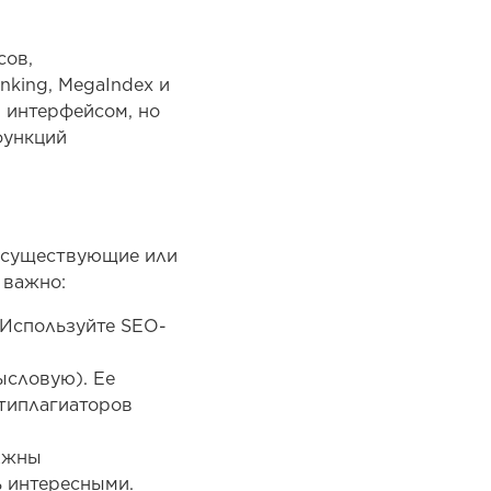
сов,
king, MegaIndex и
 интерфейсом, но
функций
ь существующие или
 важно:
 Используйте SЕО-
ысловую). Ее
типлагиаторов
олжны
ь интересными.