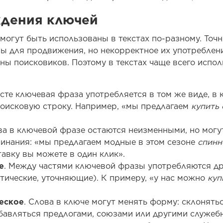
ждения ключей
могут быть использованы в текстах по-разному. Точ
ы для продвижения, но некорректное их употреблен
оны поисковиков. Поэтому в текстах чаще всего испо
ексте ключевая фраза употребляется в том же виде, в
поисковую строку. Например, «мы предлагаем
купить
ва в ключевой фразе остаются неизменными, но могу
инания: «мы предлагаем модные в этом сезоне
спинн
тавку вы можете в один клик».
е
. Между частями ключевой фразы употребляются др
тические, уточняющие). К примеру, «у нас можно
куп
еское
. Слова в ключе могут менять форму: склонять
бавляться предлогами, союзами или другими служеб