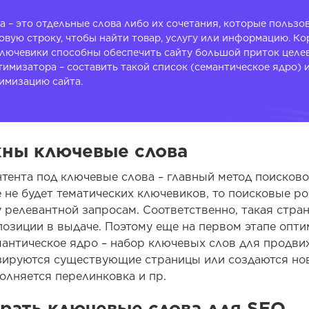
 – это отдельные слова либо их сочетания, которые пользо
овую строку, чтобы найти товар, услугу или информацию. К
лючевики способны обеспечить сайту большой приток целев
имизатора – составить такой список (семантическое ядро) 
имизацию сайта.
ны ключевые слова
тента под ключевые слова – главный метод поисков
 не будет тематических ключевиков, то поисковые ро
 релевантной запросам. Соответственно, такая стра
позиции в выдаче. Поэтому еще на первом этапе опт
мантическое ядро – набор ключевых слов для продви
зируются существующие страницы или создаются но
олняется перелинковка и пр.
рать ключевые слова для SEO