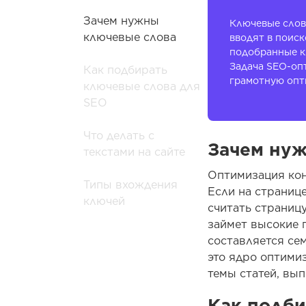
Зачем нужны
Ключевые слова
ключевые слова
вводят в поиск
подобранные к
Задача SEO-опт
Как подбирать
грамотную опт
ключевые слова для
SEO
Что делать с
Зачем нуж
текстами на сайте
Оптимизация кон
Типы вхождения
Если на странице
ключей
считать страницу
займет высокие 
составляется се
это ядро оптими
темы статей, вып
Как подби