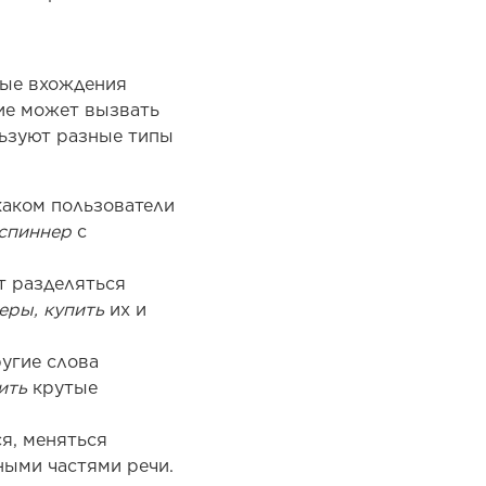
ные вхождения
ие может вызвать
льзуют разные типы
 каком пользователи
спиннер
с
т разделяться
еры, купить
их и
угие слова
ить
крутые
ся, меняться
ными частями речи.