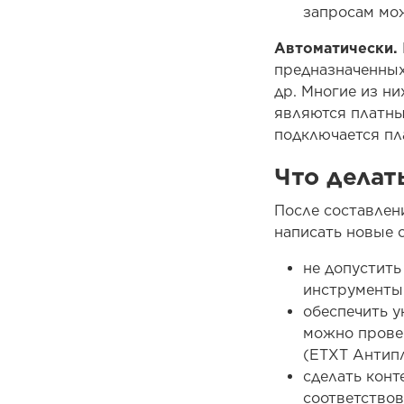
запросам мож
Автоматически.
предназначенных
др. Многие из н
являются платны
подключается пл
Что делать
После составлен
написать новые 
не допустить
инструменты 
обеспечить у
можно прове
(ETXT Антиплаг
сделать конт
соответствов