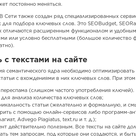
ет постоянно меняться.
В Сети также создан ряд специализированных серви
 для подбора ключевых слов. Это SEOBudget, SEORan
их отличаются расширенным функционалом и удобным
ми или условно бесплатными (большое количество 
атно).
 с текстами на сайте
ия семантического ядра необходимо оптимизироват
статьи с вхождениями в них ключевых слов. При этом
 переспама (слишком частого употребления ключей).
для анализа количества ключевых слов;
никальность статьи (желательно и формальную, и см
рить с помощью онлайн-сервисов либо программ-ан
иат, Advego Plagiatus, text.ru и т. д.);
ент действительно полезным. Все тексты на сайте д
ать тем запросам, под которые они создаются, и быт