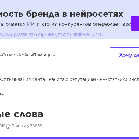
ость бренда в нейросетях
 в ответах ИИ и кто из конкурентов опережает вас
QH36pWzJqVG38MGTYn61pxoB8xj3TeZZmUB5RW8c1b9Mk
Хочу д
О нас
Кейсы
Помощь
Оптимизация сайта
Работа с репутацией
PR-статьи
AI инс
ва
е слова
018
3 мин.
70838