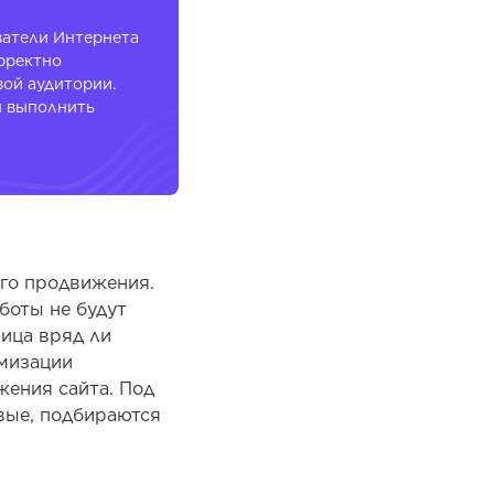
ватели Интернета
орректно
ой аудитории.
и выполнить
ого продвижения.
боты не будут
ница вряд ли
имизации
жения сайта. Под
вые, подбираются