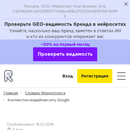
Реклама. ООО «Маркетинг-Платформа». Erid:
CQH36pWzJqVG38MGTYn61pxoB8xj3TeZZmUB5RW8c1b9M
k
Проверьте GEO-видимость бренда в нейросетях
Узнайте, насколько ваш бренд заметен в ответах ИИ
и кто из конкурентов опережает вас
−50% на первый месяц
Проверить видимость
Вход
Регистрация
Главная
Словарь Маркетолога
Контекстно-медийная сеть Google
Опубликовано: 18.07.2018
5 мин.