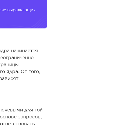
иначе выражающих
ядра начинается
неограниченно
траницы
о ядра. От того,
 зависят
ключевыми для той
основе запросов,
ответствовать