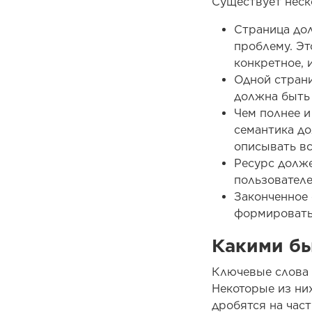
Существует неск
Страница дол
проблему. Эт
конкретное, 
Одной страни
должна быть 
Чем полнее и
семантика до
описывать вс
Ресурс долже
пользователе
Законченное 
формироватьс
Какими б
Ключевые слова 
Некоторые из ни
дробятся на час