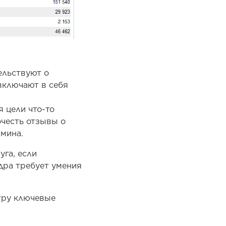
ельствуют о
включают в себя
я цели что-то
очесть отзывы о
рмина.
уга, если
дра требует умения
етру ключевые