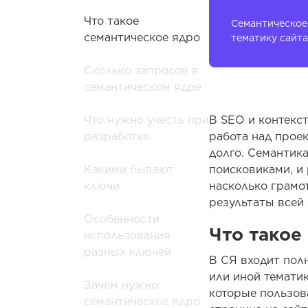
Что такое
Семантическое
семантическое ядро
тематику сайта
Сколько запросов в
семантическом ядре
В SEO и контекст
Что нужно учесть при
работа над прое
разработке
долго. Семантика
поисковиками, и 
Какими бывают
насколько грамот
ключи
результаты всей
Особенности
Что такое
использования
разных ключей
В СЯ входит пол
или иной темати
Зачем нужно
которые пользов
семантическое ядро