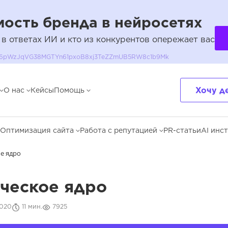
ость бренда в нейросетях
 в ответах ИИ и кто из конкурентов опережает вас
QH36pWzJqVG38MGTYn61pxoB8xj3TeZZmUB5RW8c1b9Mk
Хочу д
О нас
Кейсы
Помощь
Оптимизация сайта
Работа с репутацией
PR-статьи
AI инс
е ядро
ческое ядро
2020
11 мин.
7925