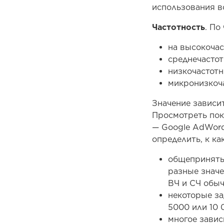
использования во
Частотность
. По
на высокочас
среднечастот
низкочастотн
микронизкоч
Значение зависит
Просмотреть пок
— Google AdWords
определить, к ка
общепринятых
разные значе
ВЧ и СЧ обы
некоторые за
5000 или 10 
многое завис