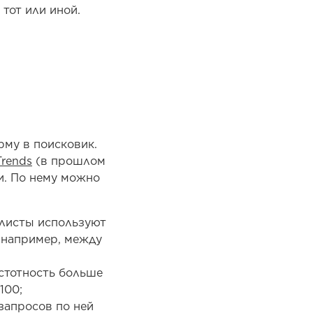
 тот или иной.
рму в поисковик.
Trends
(в прошлом
и. По нему можно
алисты используют
 например, между
астотность больше
100;
 запросов по ней