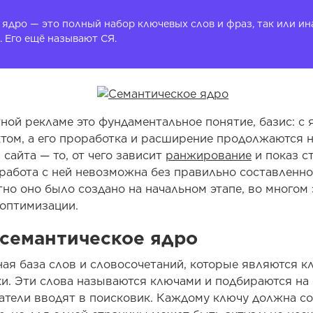
 ядро — это полный набор ключевых слов и фраз, так или 
. Его ещё называют СЯ.
ной рекламе это фундаментальное понятие, базис: с 
ктом, а его проработка и расширение продолжаются 
 сайта — то, от чего зависит
ранжирование
и показ с
работа с ней невозможна без правильно составленног
но оно было создано на начальном этапе, во многом
 оптимизации.
 семантическое ядро
ная база слов и словосочетаний, которые являются 
ки. Эти слова называются ключами и подбираются на 
атели вводят в поисковик. Каждому ключу должна со