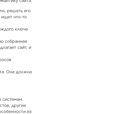
мантику сайта.
ля, решать его
 ищет что-то
аждого ключа
ью собранная
лагает сайт, и
росов
та. Она должна
 системам.
стов, другие
особенности их