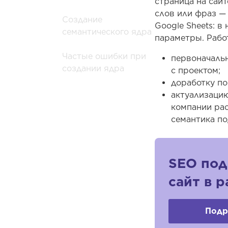
страница на сай
слов или фраз —
Создание
Google Sheets: в
семантического ядра
параметры. Рабо
Частые ошибки при
первоначальн
создании ядра
с проектом;
доработку по
актуализацию
компании рас
семантика по
SEO под
сайт в 
Подр