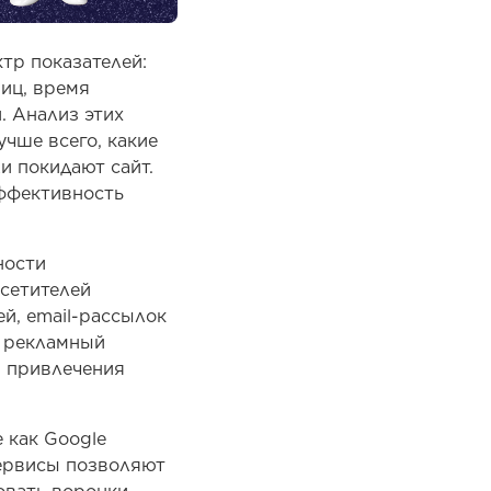
тр показателей:
ниц, время
. Анализ этих
чше всего, какие
и покидают сайт.
эффективность
ности
сетителей
й, email-рассылок
ь рекламный
ы привлечения
 как Google
сервисы позволяют