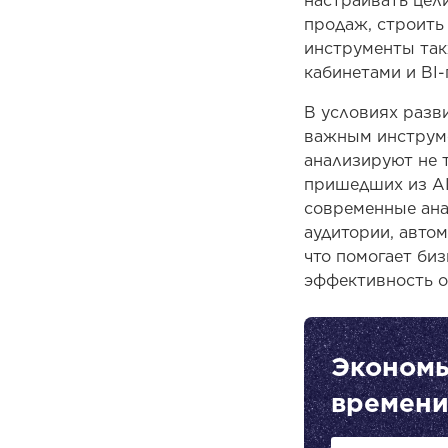
настраивать цел
продаж, строить
инструменты та
кабинетами и BI
В условиях разв
важным инструм
анализируют не т
пришедших из AI 
современные ана
аудитории, авто
что помогает би
эффективность 
Экономь
времени