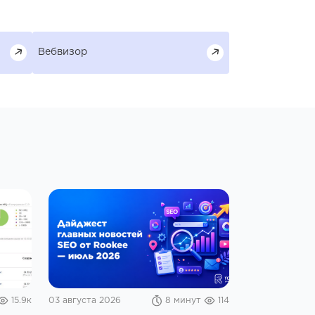
Вебвизор
15.9к
03 августа 2026
8 минут
114