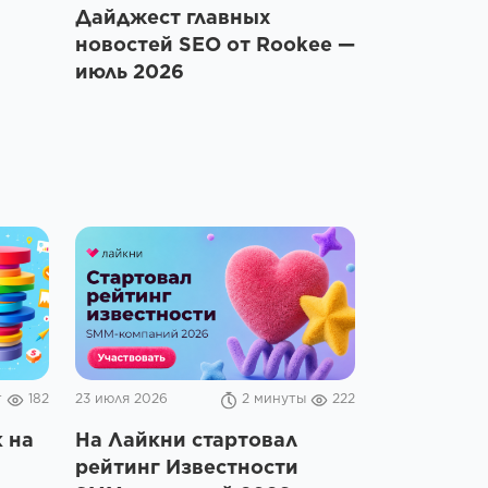
Дайджест главных
новостей SEO от Rookee —
июль 2026
т
182
23 июля 2026
2 минуты
222
 на
На Лайкни стартовал
рейтинг Известности