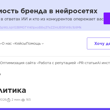
ость бренда в нейросетях
 в ответах ИИ и кто из конкурентов опережает вас
QH36pWzJqVG38MGTYn61pxoB8xj3TeZZmUB5RW8c1b9Mk
Хочу д
О нас
Кейсы
Помощь
Оптимизация сайта
Работа с репутацией
PR-статьи
AI инс
а
литика
2026
2 мин.
165