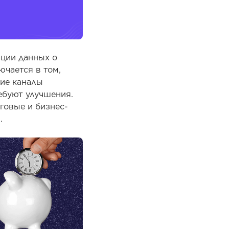
ации данных о
ючается в том,
кие каналы
ебуют улучшения.
говые и бизнес-
.