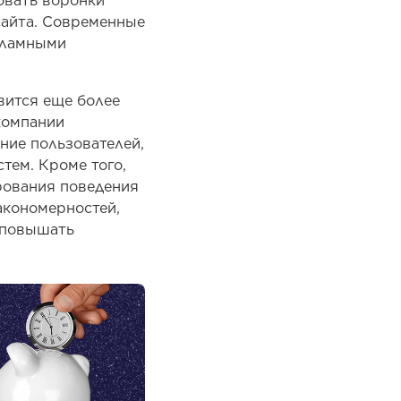
овать воронки
сайта. Современные
кламными
вится еще более
компании
ние пользователей,
тем. Кроме того,
рования поведения
акономерностей,
 повышать