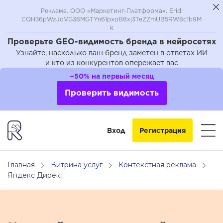
Реклама. ООО «Маркетинг-Платформа». Erid:
CQH36pWzJqVG38MGTYn61pxoB8xj3TeZZmUB5RW8c1b9M
k
Проверьте GEO-видимость бренда в нейросетях
Узнайте, насколько ваш бренд заметен в ответах ИИ
и кто из конкурентов опережает вас
−50% на первый месяц
Проверить видимость
Вход
Регистрация
Главная
Витрина услуг
Контекстная реклама
Яндекс Директ