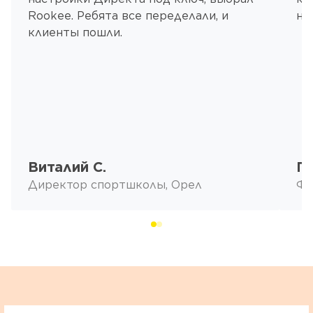
Rookee. Ребята все переделали, и
ни
клиенты пошли.
Виталий С.
П
Директор спортшколы, Орел
Фр