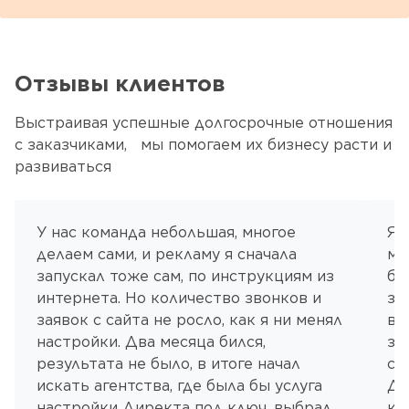
Отзывы клиентов
Выстраивая успешные долгосрочные отношения
с заказчиками, мы помогаем их бизнесу расти и
развиваться
У нас команда небольшая, многое
Я 
делаем сами, и рекламу я сначала
ма
запускал тоже сам, по инструкциям из
бо
интернета. Но количество звонков и
за
заявок с сайта не росло, как я ни менял
вы
настройки. Два месяца бился,
за
результата не было, в итоге начал
со
искать агентства, где была бы услуга
Ди
настройки Директа под ключ, выбрал
ка