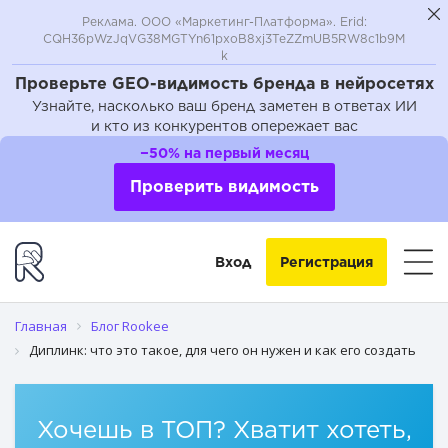
Реклама. ООО «Маркетинг-Платформа». Erid:
CQH36pWzJqVG38MGTYn61pxoB8xj3TeZZmUB5RW8c1b9M
k
Проверьте GEO-видимость бренда в нейросетях
Узнайте, насколько ваш бренд заметен в ответах ИИ
и кто из конкурентов опережает вас
Что такое диплинки?
−50% на первый месяц
Для чего нужен диплинк?
Проверить видимость
Как работает диплинк?
Вход
Регистрация
Как самому сделать диплинк?
Главная
Блог Rookee
Диплинк: что это такое, для чего он нужен и как его создать
Хочешь в ТОП? Хватит хотеть,