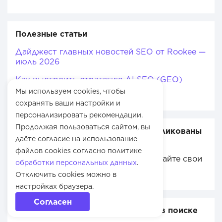
Полезные статьи
Дайджест главных новостей SEO от Rookee —
июль 2026
Как выстроить стратегию AI SEO (GEO)
Мы используем cookies, чтобы
Как увеличить трафик на сайт
сохранять ваши настройки и
персонализировать рекомендации.
Продолжая пользоваться сайтом, вы
Ваши материалы могут быть опубликованы
даёте согласие на использование
в блоге Rookee!
файлов cookies согласно политике
Предлагайте экспертов или присылайте свои
обработки персональных данных
.
статьи на почту
editor@rookee.ru
.
Отключить cookies можно в
настройках браузера.
Согласен
Улучшить видимость и позиции в поиске