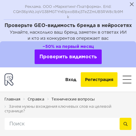
Реклама. ООО «Маркетинг-Платформа». Erid:
CQH36pWzJqVG38MGTYn61pxoB8xj3TeZZmUB5RW8c1b9M
k
Проверьте GEO-видимость бренда в нейросетях
Узнайте, насколько ваш бренд заметен в ответах ИИ
и кто из конкурентов опережает вас
−50% на первый месяц
Проверить видимость
Вход
Регистрация
Главная
Справка
Технические вопросы
Зачем нужны вхождения ключевых слов на целевой
странице?