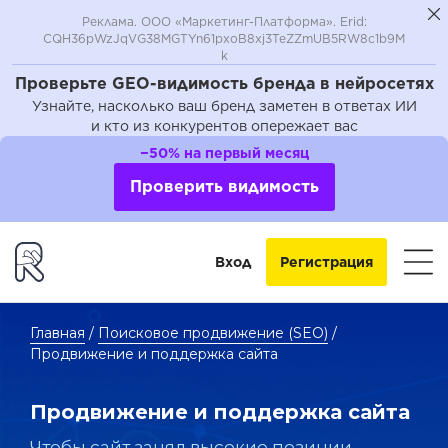
Реклама. ООО «Маркетинг-Платформа». Erid:
CQH36pWzJqVG38MGTYn61pxoB8xj3TeZZmUB5RW8c1b9M
k
Проверьте GEO-видимость бренда в нейросетях
Узнайте, насколько ваш бренд заметен в ответах ИИ
и кто из конкурентов опережает вас
−50% на первый месяц
Проверить видимость
Вход
Регистрация
Главная
/
Поисковое продвижение (SEO)
/
Продвижение и поддержка сайта
Продвижение и поддержка сайта
Чтобы сайт занял высокие позиции