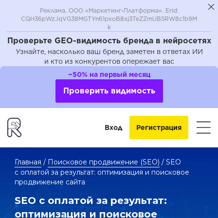
Реклама. ООО «Маркетинг-Платформа». Erid:
CQH36pWzJqVG38MGTYn61pxoB8xj3TeZZmUB5RW8c1b9M
k
Проверьте GEO-видимость бренда в нейросетях
Узнайте, насколько ваш бренд заметен в ответах ИИ
и кто из конкурентов опережает вас
−50% на первый месяц
Проверить видимость
Вход
Регистрация
Главная
/
Поисковое продвижение (SEO)
/
SEO
с оплатой за результат: оптимизация и поисковое
продвижение сайта
SEO с оплатой за результат:
оптимизация и поисковое