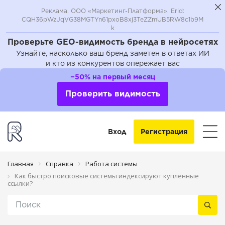
Реклама. ООО «Маркетинг-Платформа». Erid:
CQH36pWzJqVG38MGTYn61pxoB8xj3TeZZmUB5RW8c1b9M
k
Проверьте GEO-видимость бренда в нейросетях
Узнайте, насколько ваш бренд заметен в ответах ИИ
и кто из конкурентов опережает вас
−50% на первый месяц
Проверить видимость
Вход
Регистрация
Главная
Справка
Работа системы
Как быстро поисковые системы индексируют купленные
ссылки?