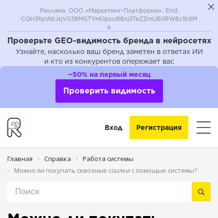
Реклама. ООО «Маркетинг-Платформа». Erid:
CQH36pWzJqVG38MGTYn61pxoB8xj3TeZZmUB5RW8c1b9M
k
Проверьте GEO-видимость бренда в нейросетях
Узнайте, насколько ваш бренд заметен в ответах ИИ
и кто из конкурентов опережает вас
−50% на первый месяц
Проверить видимость
Вход
Регистрация
Главная
Справка
Работа системы
Можно ли покупать сквозные ссылки с помощью системы?