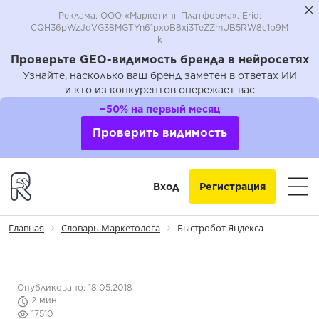
Реклама. ООО «Маркетинг-Платформа». Erid:
CQH36pWzJqVG38MGTYn61pxoB8xj3TeZZmUB5RW8c1b9M
k
Проверьте GEO-видимость бренда в нейросетях
Узнайте, насколько ваш бренд заметен в ответах ИИ
и кто из конкурентов опережает вас
−50% на первый месяц
Проверить видимость
Вход
Регистрация
Главная
Словарь Маркетолога
Быстробот Яндекса
Опубликовано: 18.05.2018
2 мин.
17510