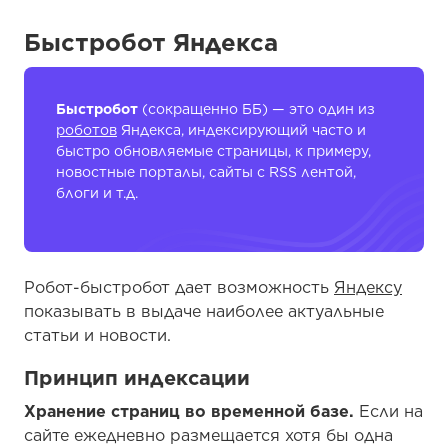
Быстробот Яндекса
Быстробот
(сокращенно ББ) — это один из
роботов
Яндекса, индексирующий часто и
быстро обновляемые страницы, к примеру,
новостные порталы, сайты с RSS лентой,
блоги и т.д.
Робот-быстробот дает возможность
Яндексу
показывать в выдаче наиболее актуальные
статьи и новости.
Принцип индексации
Хранение страниц во временной базе.
Если на
сайте ежедневно размещается хотя бы одна