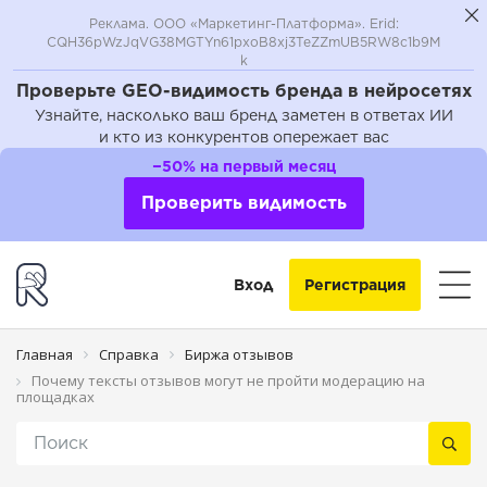
Реклама. ООО «Маркетинг-Платформа». Erid:
CQH36pWzJqVG38MGTYn61pxoB8xj3TeZZmUB5RW8c1b9M
k
Проверьте GEO-видимость бренда в нейросетях
Узнайте, насколько ваш бренд заметен в ответах ИИ
и кто из конкурентов опережает вас
−50% на первый месяц
Проверить видимость
Вход
Регистрация
Главная
Справка
Биржа отзывов
Почему тексты отзывов могут не пройти модерацию на
площадках