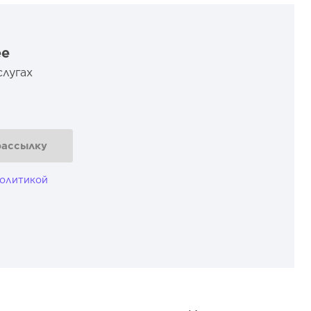
ee
слугах
рассылку
олитикой