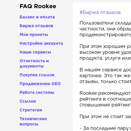
FAQ Rookee
#Биржа отзывов
Баланс и оплата
Пользователи склад
Биржа отзывов
частности, они обра
продемонстрировать
Мои проекты
Настройки аккаунта
При этом хорошим ре
высоком уровне удо
Наши сервисы
продукта, услуги или
Отчетность и
документы
В нашем сервисе дос
Покупка ссылок
карточке. Это так ж
отзывы, только стои
Продвижение GEO
Работа системы
Rookee
рекомендуют 
рейтинга в соотнош
Ссылки
(повышения рейтинга
Стратегии
При этом не стоит за
Технические
вопросы
- За последние пару