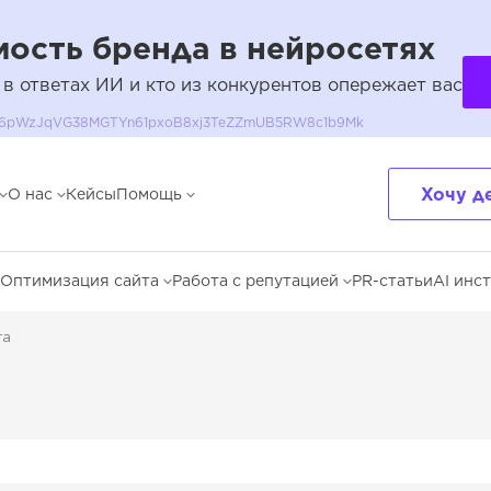
ость бренда в нейросетях
 в ответах ИИ и кто из конкурентов опережает вас
QH36pWzJqVG38MGTYn61pxoB8xj3TeZZmUB5RW8c1b9Mk
Хочу д
О нас
Кейсы
Помощь
Оптимизация сайта
Работа с репутацией
PR-статьи
AI инс
га